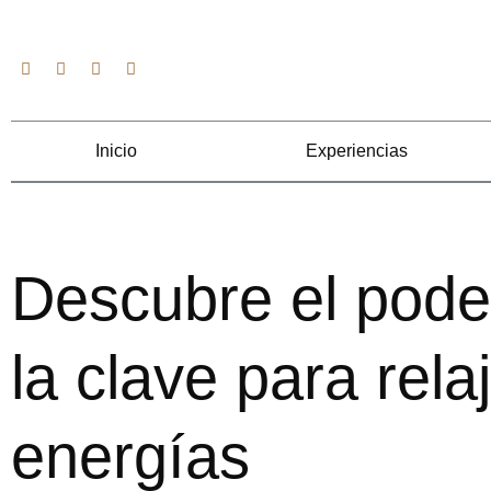
Ir
al
Facebook
Twitter
Youtube
Instagram
contenido
Inicio
Experiencias
Descubre el pode
la clave para rela
energías